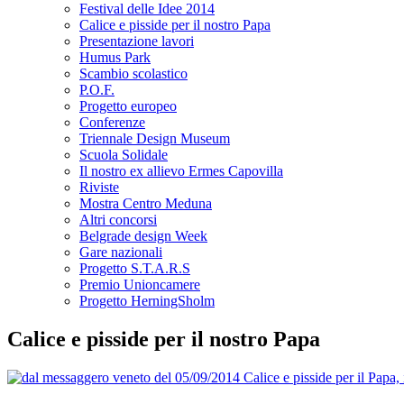
Festival delle Idee 2014
Calice e pisside per il nostro Papa
Presentazione lavori
Humus Park
Scambio scolastico
P.O.F.
Progetto europeo
Conferenze
Triennale Design Museum
Scuola Solidale
Il nostro ex allievo Ermes Capovilla
Riviste
Mostra Centro Meduna
Altri concorsi
Belgrade design Week
Gare nazionali
Progetto S.T.A.R.S
Premio Unioncamere
Progetto HerningSholm
Calice e pisside per il nostro Papa