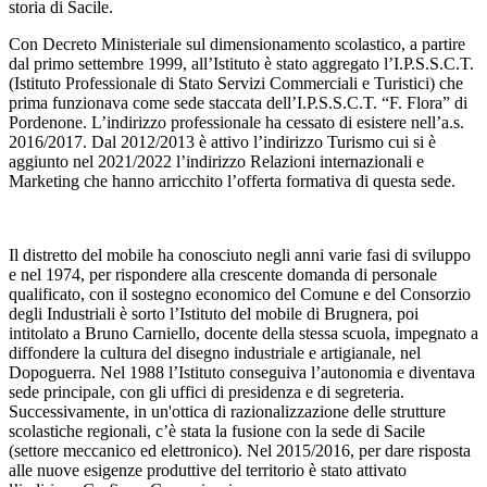
storia di Sacile.
Con Decreto Ministeriale sul dimensionamento scolastico, a partire
dal primo settembre 1999, all’Istituto è stato aggregato l’I.P.S.S.C.T.
(Istituto Professionale di Stato Servizi Commerciali e Turistici) che
prima funzionava come sede staccata dell’I.P.S.S.C.T. “F. Flora” di
Pordenone. L’indirizzo professionale ha cessato di esistere nell’a.s.
2016/2017. Dal 2012/2013 è attivo l’indirizzo Turismo cui si è
aggiunto nel 2021/2022 l’indirizzo Relazioni internazionali e
Marketing che hanno arricchito l’offerta formativa di questa sede.
Il distretto del mobile ha conosciuto negli anni varie fasi di sviluppo
e nel 1974, per rispondere alla crescente domanda di personale
qualificato, con il sostegno economico del Comune e del Consorzio
degli Industriali è sorto l’Istituto del mobile di Brugnera, poi
intitolato a Bruno Carniello, docente della stessa scuola, impegnato a
diffondere la cultura del disegno industriale e artigianale, nel
Dopoguerra. Nel 1988 l’Istituto conseguiva l’autonomia e diventava
sede principale, con gli uffici di presidenza e di segreteria.
Successivamente, in un'ottica di razionalizzazione delle strutture
scolastiche regionali, c’è stata la fusione con la sede di Sacile
(settore meccanico ed elettronico). Nel 2015/2016, per dare risposta
alle nuove esigenze produttive del territorio è stato attivato