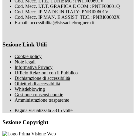
Cod. Mecc. I.T.E. TURISMO: PNTN00601V
Cod. Mecc. I.T.T. GRAFICA E COM.: PNTF00601Q
Cod. Mecc. IP MADE IN ITALY: PNRI00601V
Cod. Mecc. IP MAN. E ASSIST. TEC.: PNRI00602X
E-mail: accessibilita@isissacilebrugnera.it
Sezione Link Utili
Cookie policy
Note legali
Informativa Privacy
Ufficio Relazioni con il Pubblico
Dichiarazione di accessibilità
Obiettivi di accessibilità
Whistleblowing
Gestione consensi cookie
Amministrazione trasparente
Pagina visualizzata
3315
volte
Sezione Copyright