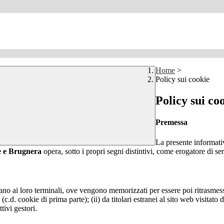
Home
>
Policy sui cookie
Policy sui co
Premessa
La presente informativ
le e Brugnera
opera, sotto i propri segni distintivi, come erogatore di ser
nviano ai loro terminali, ove vengono memorizzati per essere poi ritrasmessi
(c.d. cookie di prima parte); (ii) da titolari estranei al sito web visitato 
tivi gestori.