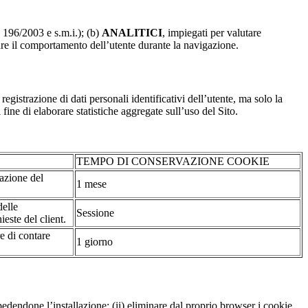
. 196/2003 e s.m.i.); (b)
ANALITICI
, impiegati per valutare
are il comportamento dell’utente durante la navigazione.
strazione di dati personali identificativi dell’utente, ma solo la
fine di elaborare statistiche aggregate sull’uso del Sito.
TEMPO DI CONSERVAZIONE COOKIE
tazione del
1 mese
delle
Sessione
ieste del client.
re di contare
1 giorno
pedendone l’installazione; (ii) eliminare dal proprio browser i cookie