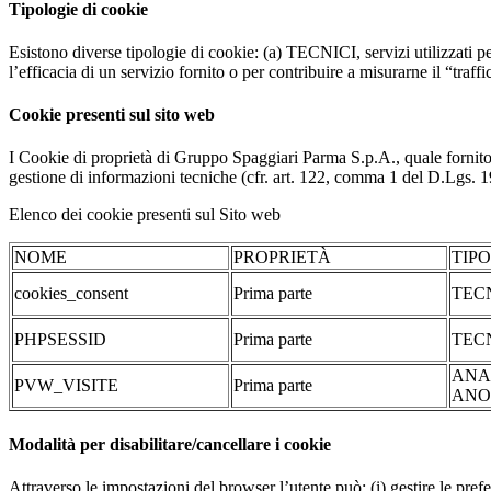
Tipologie di cookie
Esistono diverse tipologie di cookie: (a) TECNICI, servizi utilizzati pe
l’efficacia di un servizio fornito o per contribuire a misurarne il “traffic
Cookie presenti sul sito web
I Cookie di proprietà di Gruppo Spaggiari Parma S.p.A., quale fornito
gestione di informazioni tecniche (cfr. art. 122, comma 1 del D.Lgs. 196/
Elenco dei cookie presenti sul Sito web
NOME
PROPRIETÀ
TIP
cookies_consent
Prima parte
TEC
PHPSESSID
Prima parte
TEC
ANA
PVW_VISITE
Prima parte
ANO
Modalità per disabilitare/cancellare i cookie
Attraverso le impostazioni del browser l’utente può: (i) gestire le pref