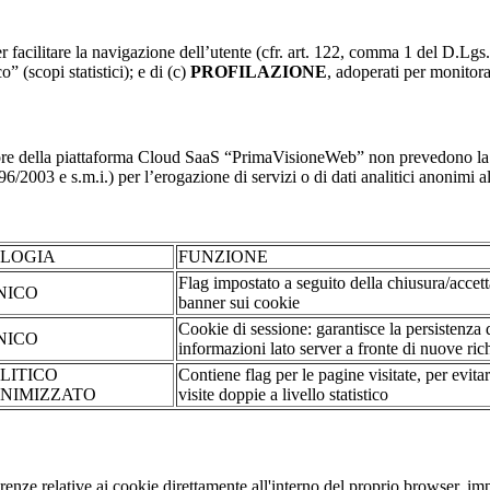
r facilitare la navigazione dell’utente (cfr. art. 122, comma 1 del D.Lgs
o” (scopi statistici); e di (c)
PROFILAZIONE
, adoperati per monitor
re della piattaforma Cloud SaaS “PrimaVisioneWeb” non prevedono la regi
2003 e s.m.i.) per l’erogazione di servizi o di dati analitici anonimi al 
OLOGIA
FUNZIONE
Flag impostato a seguito della chiusura/accet
NICO
banner sui cookie
Cookie di sessione: garantisce la persistenza 
NICO
informazioni lato server a fronte di nuove rich
LITICO
Contiene flag per le pagine visitate, per evita
NIMIZZATO
visite doppie a livello statistico
erenze relative ai cookie direttamente all'interno del proprio browser, im