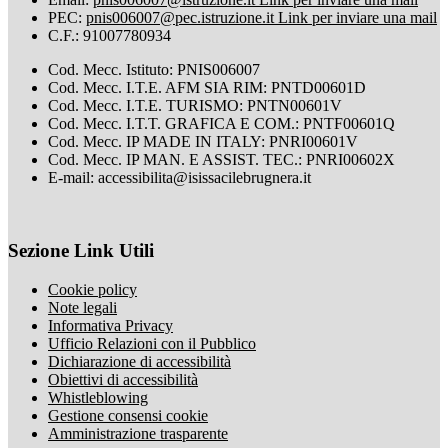
PEC:
pnis006007@pec.istruzione.it
Link per inviare una mail
C.F.: 91007780934
Cod. Mecc. Istituto: PNIS006007
Cod. Mecc. I.T.E. AFM SIA RIM: PNTD00601D
Cod. Mecc. I.T.E. TURISMO: PNTN00601V
Cod. Mecc. I.T.T. GRAFICA E COM.: PNTF00601Q
Cod. Mecc. IP MADE IN ITALY: PNRI00601V
Cod. Mecc. IP MAN. E ASSIST. TEC.: PNRI00602X
E-mail: accessibilita@isissacilebrugnera.it
Sezione Link Utili
Cookie policy
Note legali
Informativa Privacy
Ufficio Relazioni con il Pubblico
Dichiarazione di accessibilità
Obiettivi di accessibilità
Whistleblowing
Gestione consensi cookie
Amministrazione trasparente