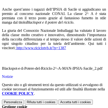
Anche quest’anno i ragazzi dell’IPSIA di Sacile si aggiudicano un
premio al concorso nazionale CONAI. La classe 2^ A è stata
premiata con il terzo posto grazie al fantasioso fumetto in stile
manga dal titolo
Blackspot e il potere del riciclo
.
La giuria del Consorzio Nazionale Imballaggi ha valutato il lavoro
della classe molto creativo e innovativo, dimostrando l’importanza
della raccolta differenziata e al tempo stesso il valore delle azioni di
ogni singolo cittadino per la tutela dell’ambiente. Qui tutti i
vincitori:
http://www.riciclotvb.it/?p=1387
Blackspot-e-il-Potere-del-Riciclo-2^-A-MAN-IPSIA-Sacile_2.pdf
Notizie
Questo sito o gli strumenti terzi da questo utilizzati si avvalgono di
cookie necessari al funzionamento ed utili alle finalità illustrate nella
COOKIE POLICY
.
Personalizza
Rifiuta tutti
i cookies
Accetta tutti
i cookies
Gestione cookie