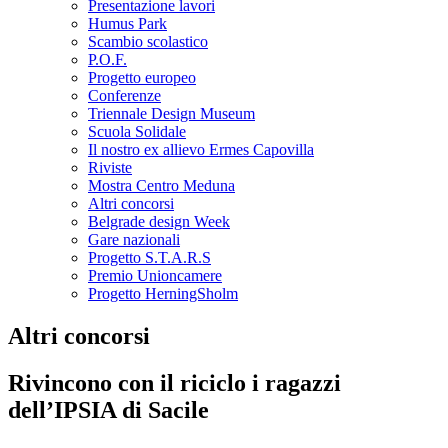
Presentazione lavori
Humus Park
Scambio scolastico
P.O.F.
Progetto europeo
Conferenze
Triennale Design Museum
Scuola Solidale
Il nostro ex allievo Ermes Capovilla
Riviste
Mostra Centro Meduna
Altri concorsi
Belgrade design Week
Gare nazionali
Progetto S.T.A.R.S
Premio Unioncamere
Progetto HerningSholm
Altri concorsi
Rivincono con il riciclo i ragazzi
dell’IPSIA di Sacile