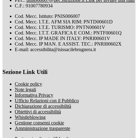
PEC:
pnis006007@pec.istruzione.it
Link per inviare una mail
C.F.: 91007780934
Cod. Mecc. Istituto: PNIS006007
Cod. Mecc. I.T.E. AFM SIA RIM: PNTD00601D
Cod. Mecc. I.T.E. TURISMO: PNTN00601V
Cod. Mecc. I.T.T. GRAFICA E COM.: PNTF00601Q
Cod. Mecc. IP MADE IN ITALY: PNRI00601V
Cod. Mecc. IP MAN. E ASSIST. TEC.: PNRI00602X
E-mail: accessibilita@isissacilebrugnera.it
Sezione Link Utili
Cookie policy
Note legali
Informativa Privacy
Ufficio Relazioni con il Pubblico
Dichiarazione di accessibilità
Obiettivi di accessibilità
Whistleblowing
Gestione consensi cookie
Amministrazione trasparente