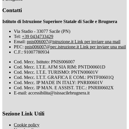
Contatti
Istituto di Istruzione Superiore Statale di Sacile e Brugnera
Via Stadio - 33077 Sacile (PN)
Tel:
+39 0434733429
Email:
pnis006007@istruzione.it
Link per inviare una mail
PEC:
pnis006007@pec.istruzione.it
Link per inviare una mail
C.F.: 91007780934
Cod. Mecc. Istituto: PNIS006007
Cod. Mecc. I.T.E. AFM SIA RIM: PNTD00601D
Cod. Mecc. I.T.E. TURISMO: PNTN00601V
Cod. Mecc. I.T.T. GRAFICA E COM.: PNTF00601Q
Cod. Mecc. IP MADE IN ITALY: PNRI00601V
Cod. Mecc. IP MAN. E ASSIST. TEC.: PNRI00602X
E-mail: accessibilita@isissacilebrugnera.it
Sezione Link Utili
Cookie policy