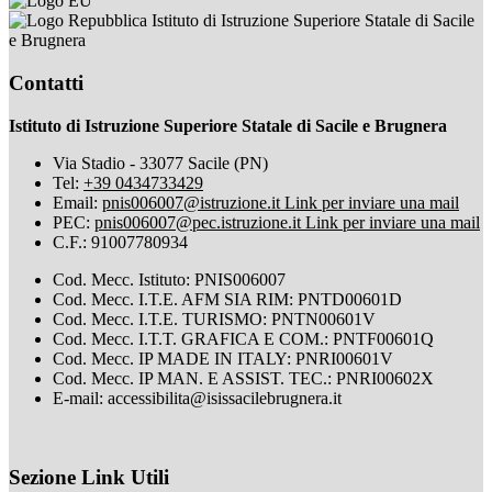
Istituto di Istruzione Superiore Statale di Sacile
e Brugnera
Contatti
Istituto di Istruzione Superiore Statale di Sacile e Brugnera
Via Stadio - 33077 Sacile (PN)
Tel:
+39 0434733429
Email:
pnis006007@istruzione.it
Link per inviare una mail
PEC:
pnis006007@pec.istruzione.it
Link per inviare una mail
C.F.: 91007780934
Cod. Mecc. Istituto: PNIS006007
Cod. Mecc. I.T.E. AFM SIA RIM: PNTD00601D
Cod. Mecc. I.T.E. TURISMO: PNTN00601V
Cod. Mecc. I.T.T. GRAFICA E COM.: PNTF00601Q
Cod. Mecc. IP MADE IN ITALY: PNRI00601V
Cod. Mecc. IP MAN. E ASSIST. TEC.: PNRI00602X
E-mail: accessibilita@isissacilebrugnera.it
Sezione Link Utili