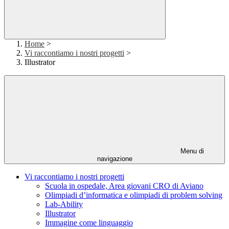
Home
>
Vi raccontiamo i nostri progetti
>
Illustrator
Menu di
navigazione
Vi raccontiamo i nostri progetti
Scuola in ospedale, Area giovani CRO di Aviano
Olimpiadi d’informatica e olimpiadi di problem solving
Lab-Ability
Illustrator
Immagine come linguaggio