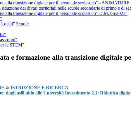
one alla transizione digitale per il personale scolastico" - ANIMAT
duzione dei divari territoriali nelle scuole secondarie di primo e di sec
 alla transizione digitale per il personale scolastico" D.M. 66/2023"
"
 Locali” Scuole
abs"
lassroom"
 per le STEM"
ta e formazione alla transizione digitale 
E 4: ISTRUZIONE E RICERCA
 dagli asili nido alle Università Investimento 2.1: Didattica digital