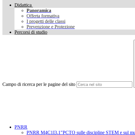
Didattica
Panoramica
Offerta formativa
I progetti delle classi
Prevenzione e Protezione
Percorsi di studio
Campo di ricerca per le pagine del sito
PNRR
PNRR M4C1I3.1"PCTO sulle discipline STEM e sul multiling