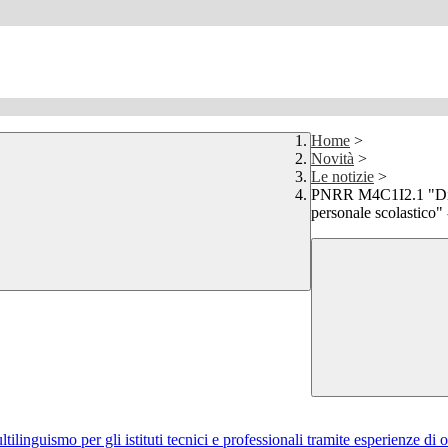
Home
>
Novità
>
Le notizie
>
PNRR M4C1I2.1 "Didatt
personale scolasti
uismo per gli istituti tecnici e professionali tramite esperienze di or