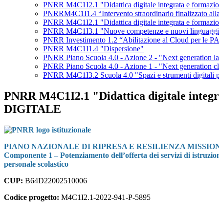
PNRR M4C1I2.1 "Didattica digitale integrata e formazi
PNRRM4C1I1.4 “Intervento straordinario finalizzato alla ri
PNRR M4C1I2.1 "Didattica digitale integrata e formazione
PNRR M4C1I3.1 "Nuove competenze e nuovi linguaggi
PNRR Investimento 1.2 “Abilitazione al Cloud per le PA
PNRR M4C1I1.4 "Dispersione"
PNRR Piano Scuola 4.0 - Azione 2 - "Next generation l
PNRR Piano Scuola 4.0 - Azione 1 - "Next generation c
PNRR M4C1I3.2 Scuola 4.0 "Spazi e strumenti digitali
PNRR M4C1I2.1 "Didattica digitale integra
DIGITALE
PIANO NAZIONALE DI RIPRESA E RESILIENZA MISSION
Componente 1 – Potenziamento dell’offerta dei servizi di istruzione:
personale scolastico
CUP:
B64D22002510006
Codice progetto:
M4C1I2.1-2022-941-P-5895