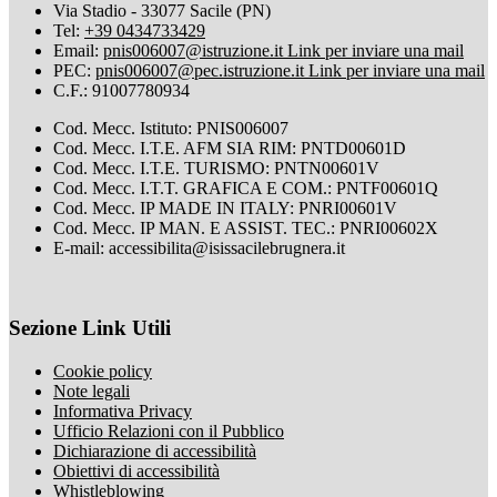
Via Stadio - 33077 Sacile (PN)
Tel:
+39 0434733429
Email:
pnis006007@istruzione.it
Link per inviare una mail
PEC:
pnis006007@pec.istruzione.it
Link per inviare una mail
C.F.: 91007780934
Cod. Mecc. Istituto: PNIS006007
Cod. Mecc. I.T.E. AFM SIA RIM: PNTD00601D
Cod. Mecc. I.T.E. TURISMO: PNTN00601V
Cod. Mecc. I.T.T. GRAFICA E COM.: PNTF00601Q
Cod. Mecc. IP MADE IN ITALY: PNRI00601V
Cod. Mecc. IP MAN. E ASSIST. TEC.: PNRI00602X
E-mail: accessibilita@isissacilebrugnera.it
Sezione Link Utili
Cookie policy
Note legali
Informativa Privacy
Ufficio Relazioni con il Pubblico
Dichiarazione di accessibilità
Obiettivi di accessibilità
Whistleblowing