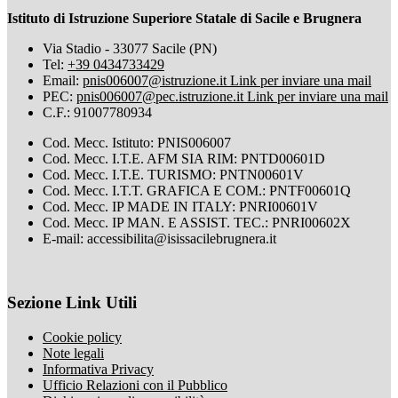
Istituto di Istruzione Superiore Statale di Sacile e Brugnera
Via Stadio - 33077 Sacile (PN)
Tel:
+39 0434733429
Email:
pnis006007@istruzione.it
Link per inviare una mail
PEC:
pnis006007@pec.istruzione.it
Link per inviare una mail
C.F.: 91007780934
Cod. Mecc. Istituto: PNIS006007
Cod. Mecc. I.T.E. AFM SIA RIM: PNTD00601D
Cod. Mecc. I.T.E. TURISMO: PNTN00601V
Cod. Mecc. I.T.T. GRAFICA E COM.: PNTF00601Q
Cod. Mecc. IP MADE IN ITALY: PNRI00601V
Cod. Mecc. IP MAN. E ASSIST. TEC.: PNRI00602X
E-mail: accessibilita@isissacilebrugnera.it
Sezione Link Utili
Cookie policy
Note legali
Informativa Privacy
Ufficio Relazioni con il Pubblico