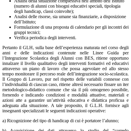
Analisi della situazione complessiva nell’ambito dell’Istituto
(numero di alunni con bisogni educativi speciali, tipologia
degli handicap, classi coinvolte);
Analisi delle risorse, sia umane sia finanziarie, a disposizione
dell’Istituto;
Formulazione di una proposta di calendario per gli incontri dei
gruppi tecnici;
Verifica periodica degli interventi.
Pertanto il GLH, sulla base dell’esperienza maturata nel corso degli
anni e delle indicazioni contenute nelle Linee Guida per
l’Integrazione Scolastica degli Alunni con BES, ritiene opportuno
innalzare il livello qualitativo degli interventi formativi ed educativi
attraverso un piano di lavoro che possa agevolare ed allo stesso
tempo monitorare il percorso reale dell’integrazione socio-scolastica.
Il Gruppo di Lavoro, pur nel rispetto delle variabili connesse con
l’individualità di ciascun caso, ritiene altresì necessario fissare un iter
metodologico-didattico comune che sia il più omogeneo possibile,
fornendo e indicando condizioni e modalità attuative, materiali e
azioni atte a garantire un’attività educativa e didattica proficua e
adeguata alla situazione. A tale proposito, il G.L.H. fornisce agli
insegnanti specializzati le seguenti indicazioni operative:
a) Ricognizione del tipo di handicap di cui è portatore l’alunno;
b) Acquisizione dei dati attraverso lo studio del “corredo