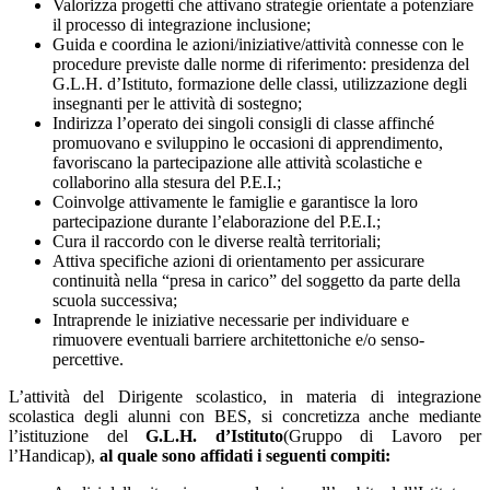
Valorizza progetti che attivano strategie orientate a potenziare
il processo di integrazione inclusione;
Guida e coordina le azioni/iniziative/attività connesse con le
procedure previste dalle norme di riferimento: presidenza del
G.L.H. d’Istituto, formazione delle classi, utilizzazione degli
insegnanti per le attività di sostegno;
Indirizza l’operato dei singoli consigli di classe affinché
promuovano e sviluppino le occasioni di apprendimento,
favoriscano la partecipazione alle attività scolastiche e
collaborino alla stesura del P.E.I.;
Coinvolge attivamente le famiglie e garantisce la loro
partecipazione durante l’elaborazione del P.E.I.;
Cura il raccordo con le diverse realtà territoriali;
Attiva specifiche azioni di orientamento per assicurare
continuità nella “presa in carico” del soggetto da parte della
scuola successiva;
Intraprende le iniziative necessarie per individuare e
rimuovere eventuali barriere architettoniche e/o senso-
percettive.
L’attività del Dirigente scolastico, in materia di integrazione
scolastica degli alunni con BES, si concretizza anche mediante
l’istituzione del
G.L.H. d’Istituto
(Gruppo di Lavoro per
l’Handicap),
al quale sono affidati i seguenti compiti: