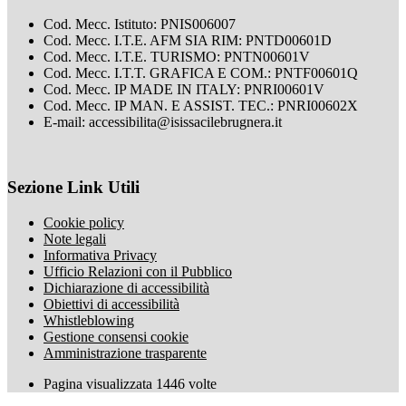
Cod. Mecc. Istituto: PNIS006007
Cod. Mecc. I.T.E. AFM SIA RIM: PNTD00601D
Cod. Mecc. I.T.E. TURISMO: PNTN00601V
Cod. Mecc. I.T.T. GRAFICA E COM.: PNTF00601Q
Cod. Mecc. IP MADE IN ITALY: PNRI00601V
Cod. Mecc. IP MAN. E ASSIST. TEC.: PNRI00602X
E-mail: accessibilita@isissacilebrugnera.it
Sezione Link Utili
Cookie policy
Note legali
Informativa Privacy
Ufficio Relazioni con il Pubblico
Dichiarazione di accessibilità
Obiettivi di accessibilità
Whistleblowing
Gestione consensi cookie
Amministrazione trasparente
Pagina visualizzata
1446
volte