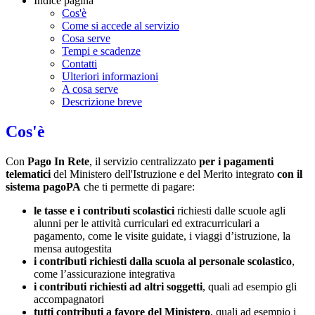
Indice pagina
Cos'è
Come si accede al servizio
Cosa serve
Tempi e scadenze
Contatti
Ulteriori informazioni
A cosa serve
Descrizione breve
Cos'è
Con
Pago In Rete
, il servizio centralizzato
per i pagamenti
telematici
del Ministero dell'Istruzione e del Merito integrato
con il
sistema pagoPA
che ti permette di pagare:
le tasse e i contributi scolastici
richiesti dalle scuole agli
alunni per le attività curriculari ed extracurriculari a
pagamento, come le visite guidate, i viaggi d’istruzione, la
mensa autogestita
i contributi richiesti dalla scuola al personale scolastico
,
come l’assicurazione integrativa
i contributi richiesti ad altri soggetti
, quali ad esempio gli
accompagnatori
tutti contributi a favore del Ministero
, quali ad esempio i