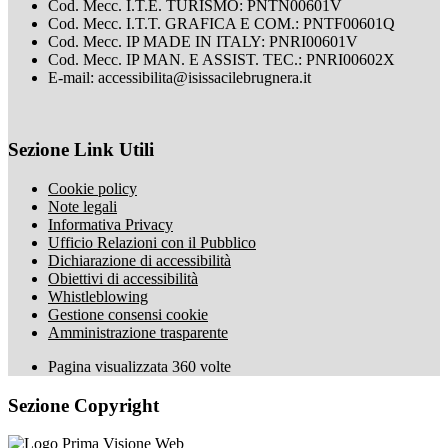
Cod. Mecc. I.T.E. TURISMO: PNTN00601V
Cod. Mecc. I.T.T. GRAFICA E COM.: PNTF00601Q
Cod. Mecc. IP MADE IN ITALY: PNRI00601V
Cod. Mecc. IP MAN. E ASSIST. TEC.: PNRI00602X
E-mail: accessibilita@isissacilebrugnera.it
Sezione Link Utili
Cookie policy
Note legali
Informativa Privacy
Ufficio Relazioni con il Pubblico
Dichiarazione di accessibilità
Obiettivi di accessibilità
Whistleblowing
Gestione consensi cookie
Amministrazione trasparente
Pagina visualizzata
360
volte
Sezione Copyright