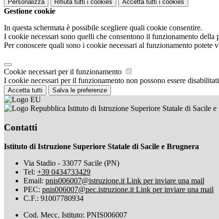
Personalizza
Rifiuta tutti
i cookies
Accetta tutti
i cookies
Gestione cookie
In questa schermata è possibile scegliere quali cookie consentire.
I cookie necessari sono quelli che consentono il funzionamento della pi
Per conoscere quali sono i cookie necessari al funzionamento potete v
Cookie necessari per il funzionamento
I cookie necessari per il funzionamento non possono essere disabilitati.
Accetta tutti
Salva le preferenze
Istituto di Istruzione Superiore Statale di Sacile 
Contatti
Istituto di Istruzione Superiore Statale di Sacile e Brugnera
Via Stadio - 33077 Sacile (PN)
Tel:
+39 0434733429
Email:
pnis006007@istruzione.it
Link per inviare una mail
PEC:
pnis006007@pec.istruzione.it
Link per inviare una mail
C.F.: 91007780934
Cod. Mecc. Istituto: PNIS006007