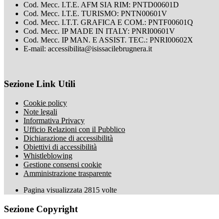
Cod. Mecc. I.T.E. AFM SIA RIM: PNTD00601D
Cod. Mecc. I.T.E. TURISMO: PNTN00601V
Cod. Mecc. I.T.T. GRAFICA E COM.: PNTF00601Q
Cod. Mecc. IP MADE IN ITALY: PNRI00601V
Cod. Mecc. IP MAN. E ASSIST. TEC.: PNRI00602X
E-mail: accessibilita@isissacilebrugnera.it
Sezione Link Utili
Cookie policy
Note legali
Informativa Privacy
Ufficio Relazioni con il Pubblico
Dichiarazione di accessibilità
Obiettivi di accessibilità
Whistleblowing
Gestione consensi cookie
Amministrazione trasparente
Pagina visualizzata
2815
volte
Sezione Copyright