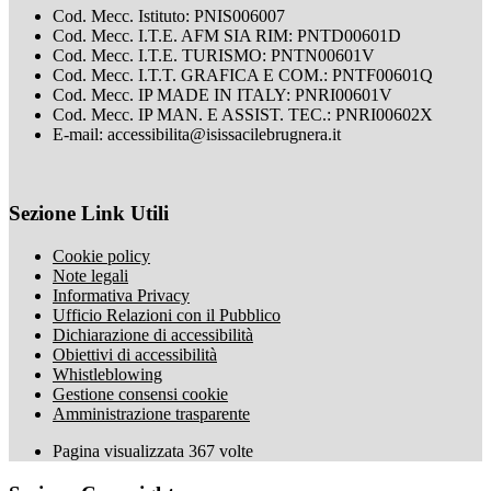
Cod. Mecc. Istituto: PNIS006007
Cod. Mecc. I.T.E. AFM SIA RIM: PNTD00601D
Cod. Mecc. I.T.E. TURISMO: PNTN00601V
Cod. Mecc. I.T.T. GRAFICA E COM.: PNTF00601Q
Cod. Mecc. IP MADE IN ITALY: PNRI00601V
Cod. Mecc. IP MAN. E ASSIST. TEC.: PNRI00602X
E-mail: accessibilita@isissacilebrugnera.it
Sezione Link Utili
Cookie policy
Note legali
Informativa Privacy
Ufficio Relazioni con il Pubblico
Dichiarazione di accessibilità
Obiettivi di accessibilità
Whistleblowing
Gestione consensi cookie
Amministrazione trasparente
Pagina visualizzata
367
volte