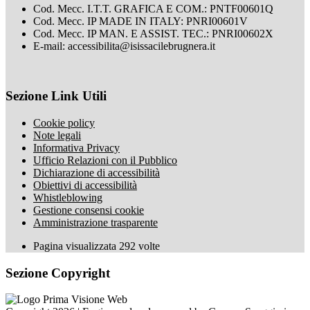
Cod. Mecc. I.T.T. GRAFICA E COM.: PNTF00601Q
Cod. Mecc. IP MADE IN ITALY: PNRI00601V
Cod. Mecc. IP MAN. E ASSIST. TEC.: PNRI00602X
E-mail: accessibilita@isissacilebrugnera.it
Sezione Link Utili
Cookie policy
Note legali
Informativa Privacy
Ufficio Relazioni con il Pubblico
Dichiarazione di accessibilità
Obiettivi di accessibilità
Whistleblowing
Gestione consensi cookie
Amministrazione trasparente
Pagina visualizzata
292
volte
Sezione Copyright