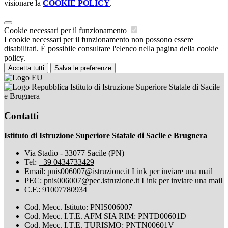
visionare la
COOKIE POLICY
.
Cookie necessari per il funzionamento
I cookie necessari per il funzionamento non possono essere
disabilitati. È possibile consultare l'elenco nella pagina della cookie
policy.
Accetta tutti
Salva le preferenze
Istituto di Istruzione Superiore Statale di Sacile
e Brugnera
Contatti
Istituto di Istruzione Superiore Statale di Sacile e Brugnera
Via Stadio - 33077 Sacile (PN)
Tel:
+39 0434733429
Email:
pnis006007@istruzione.it
Link per inviare una mail
PEC:
pnis006007@pec.istruzione.it
Link per inviare una mail
C.F.: 91007780934
Cod. Mecc. Istituto: PNIS006007
Cod. Mecc. I.T.E. AFM SIA RIM: PNTD00601D
Cod. Mecc. I.T.E. TURISMO: PNTN00601V