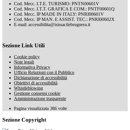
Cod. Mecc. I.T.E. TURISMO: PNTN00601V
Cod. Mecc. I.T.T. GRAFICA E COM.: PNTF00601Q
Cod. Mecc. IP MADE IN ITALY: PNRI00601V
Cod. Mecc. IP MAN. E ASSIST. TEC.: PNRI00602X
E-mail: accessibilita@isissacilebrugnera.it
Sezione Link Utili
Cookie policy
Note legali
Informativa Privacy
Ufficio Relazioni con il Pubblico
Dichiarazione di accessibilità
Obiettivi di accessibilità
Whistleblowing
Gestione consensi cookie
Amministrazione trasparente
Pagina visualizzata
386
volte
Sezione Copyright