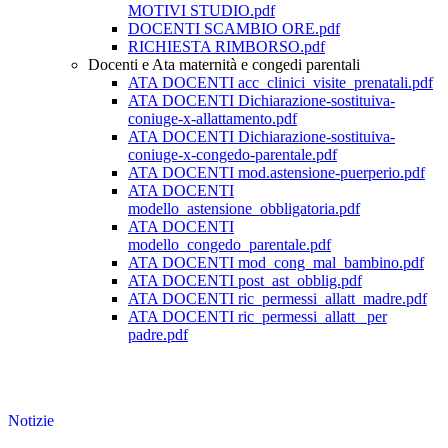
MOTIVI STUDIO.pdf
DOCENTI SCAMBIO ORE.pdf
RICHIESTA RIMBORSO.pdf
Docenti e Ata maternità e congedi parentali
ATA DOCENTI acc_clinici_visite_prenatali.pdf
ATA DOCENTI Dichiarazione-sostituiva-
coniuge-x-allattamento.pdf
ATA DOCENTI Dichiarazione-sostituiva-
coniuge-x-congedo-parentale.pdf
ATA DOCENTI mod.astensione-puerperio.pdf
ATA DOCENTI
modello_astensione_obbligatoria.pdf
ATA DOCENTI
modello_congedo_parentale.pdf
ATA DOCENTI mod_cong_mal_bambino.pdf
ATA DOCENTI post_ast_obblig.pdf
ATA DOCENTI ric_permessi_allatt_madre.pdf
ATA DOCENTI ric_permessi_allatt_ per
padre.pdf
Notizie