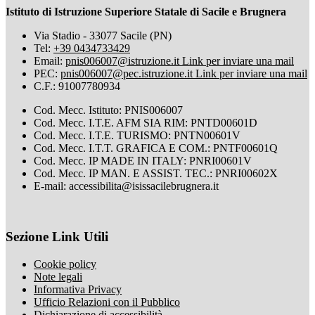
Istituto di Istruzione Superiore Statale di Sacile e Brugnera
Via Stadio - 33077 Sacile (PN)
Tel:
+39 0434733429
Email:
pnis006007@istruzione.it
Link per inviare una mail
PEC:
pnis006007@pec.istruzione.it
Link per inviare una mail
C.F.: 91007780934
Cod. Mecc. Istituto: PNIS006007
Cod. Mecc. I.T.E. AFM SIA RIM: PNTD00601D
Cod. Mecc. I.T.E. TURISMO: PNTN00601V
Cod. Mecc. I.T.T. GRAFICA E COM.: PNTF00601Q
Cod. Mecc. IP MADE IN ITALY: PNRI00601V
Cod. Mecc. IP MAN. E ASSIST. TEC.: PNRI00602X
E-mail: accessibilita@isissacilebrugnera.it
Sezione Link Utili
Cookie policy
Note legali
Informativa Privacy
Ufficio Relazioni con il Pubblico
Dichiarazione di accessibilità