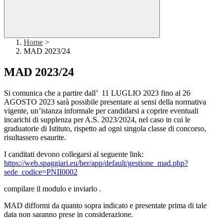
Home
>
MAD 2023/24
MAD 2023/24
Si comunica
che
a partire dal
l’ 11
LUGLIO 2023 fino al 26
AGOSTO 2023
sarà
possibile presentare
ai sensi della normativa
vigente, un’istanza informale per candidarsi a coprire e
ventuali
inca
richi di supplenza per A.S. 2023/2024,
nel caso in cui le
graduatorie di Istituto, rispetto ad ogni singola classe di concorso,
risultassero esaurite.
I canditati
devono
collegarsi al seguente link:
https://web.spaggiari.eu/ber/app/default/gestione_mad.php?
sede_codice=PNII0002
c
ompilare
il modulo e inviarlo .
MAD
difformi da quanto sopra indicato
e presentate prima di tale
data
non
saranno
prese in considerazione
.