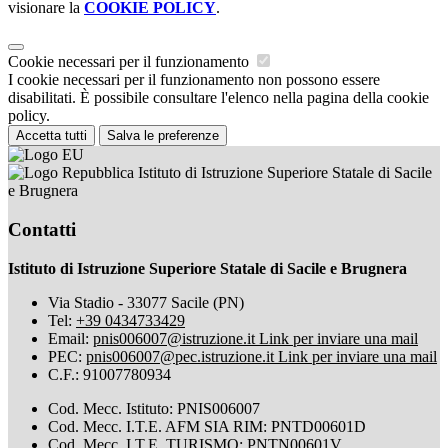
visionare la
COOKIE POLICY
.
Cookie necessari per il funzionamento
I cookie necessari per il funzionamento non possono essere
disabilitati. È possibile consultare l'elenco nella pagina della cookie
policy.
Accetta tutti
Salva le preferenze
Istituto di Istruzione Superiore Statale di Sacile
e Brugnera
Contatti
Istituto di Istruzione Superiore Statale di Sacile e Brugnera
Via Stadio - 33077 Sacile (PN)
Tel:
+39 0434733429
Email:
pnis006007@istruzione.it
Link per inviare una mail
PEC:
pnis006007@pec.istruzione.it
Link per inviare una mail
C.F.: 91007780934
Cod. Mecc. Istituto: PNIS006007
Cod. Mecc. I.T.E. AFM SIA RIM: PNTD00601D
Cod. Mecc. I.T.E. TURISMO: PNTN00601V