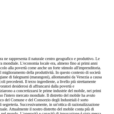
era ne rappresenta il naturale centro geografico e produttivo. Le
erra mondiale. L'economia locale era, almeno fino ai primi anni
incolo alla povertà come anche un forte stimolo all'imprenditoria.
al miglioramento della produttività. In questo contesto di società
igiane di falegnami (marangoni), allontanatisi da Venezia a causa
li precedenti. Il terzo ingrediente, a livello più strettamente
oratori desiderosi di affrancarsi dalla povertà e
iziarono a concretizzarsi le prime industrie del mobile, nei primi
 l'intero mercato mondiale. Il distretto del mobile ha avuto
ico del Comune e del Consorzio degli Industriali è sorto
di segreteria. Successivamente, in un'ottica di razionalizzazione
tuale. Attualmente il nostro distretto del mobile conta più di
a nel mondo. L'operosità e capacità di innovazione è stata messa