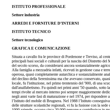
ISTITUTO PROFESSIONALE
Settore industria
ARREDI E FORNITURE D’INTERNI
ISTITUTO TECNICO
Settore tecnologico
GRAFICA E COMUNICAZIONE
Situata a cavallo fra le province di Pordenone e Treviso, al cent
principali basi sociali e culturali per la nascita del Distretto
del secolo scorso, da considerarsi ancora sostanzialmente agricol
Alla famiglia a mezzadria infatti, ricevuti in gestione casa e ter
operosa, quasi completamente autarchica e sostanzialmente analfa
del declino della Serenissima ma che avevano conservato, quasi pe
locale, fu l'istituzione, nel primo trentennio del '900, di una s
dall'analfabetismo. Fu quindi nei primi anni '50 quando, sotto la 
tempi rivolte al mercato interno poi sempre maggiormente dedica
negli anni varie fasi di maturazione e nel 1974, per rispondere
l’Istituto del mobile di Brugnera. Nel 1988 l’Istituto conseguiva
delle strutture scolastiche regionali, vi fu la fusione con la sede
1000 aziende, occupa circa 20.000 persone e contribuisce in mod