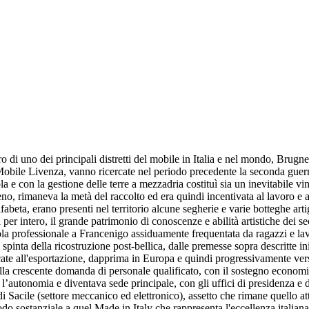
ro di uno dei principali distretti del mobile in Italia e nel mondo, Brugn
 del Mobile Livenza, vanno ricercate nel periodo precedente la seconda gu
a e con la gestione delle terre a mezzadria costituì sia un inevitabile v
reno, rimaneva la metà del raccolto ed era quindi incentivata al lavoro e 
beta, erano presenti nel territorio alcune segherie e varie botteghe art
r intero, il grande patrimonio di conoscenze e abilità artistiche dei seco
cuola professionale a Francenigo assiduamente frequentata da ragazzi e lav
spinta della ricostruzione post-bellica, dalle premesse sopra descritte in
te all'esportazione, dapprima in Europa e quindi progressivamente verso
 alla crescente domanda di personale qualificato, con il sostegno econom
 l’autonomia e diventava sede principale, con gli uffici di presidenza e 
 di Sacile (settore meccanico ed elettronico), assetto che rimane quello at
o sostanziale a quel Made in Italy che rappresenta l'eccellenza italian