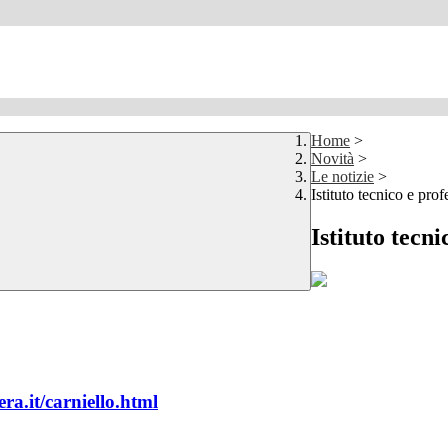
Home
>
Novità
>
Le notizie
>
Istituto tecnico e pro
Istituto tecn
ra.it/carniello.html