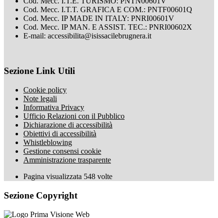
Cod. Mecc. I.T.E. TURISMO: PNTN00601V
Cod. Mecc. I.T.T. GRAFICA E COM.: PNTF00601Q
Cod. Mecc. IP MADE IN ITALY: PNRI00601V
Cod. Mecc. IP MAN. E ASSIST. TEC.: PNRI00602X
E-mail: accessibilita@isissacilebrugnera.it
Sezione Link Utili
Cookie policy
Note legali
Informativa Privacy
Ufficio Relazioni con il Pubblico
Dichiarazione di accessibilità
Obiettivi di accessibilità
Whistleblowing
Gestione consensi cookie
Amministrazione trasparente
Pagina visualizzata
548
volte
Sezione Copyright