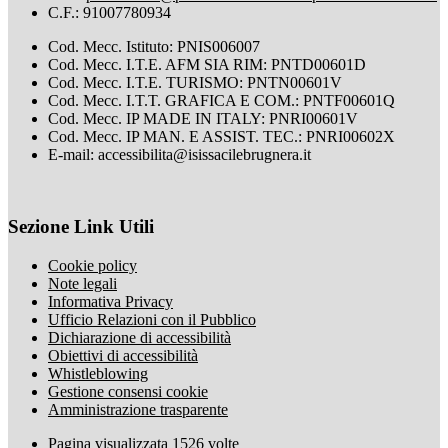
C.F.: 91007780934
Cod. Mecc. Istituto: PNIS006007
Cod. Mecc. I.T.E. AFM SIA RIM: PNTD00601D
Cod. Mecc. I.T.E. TURISMO: PNTN00601V
Cod. Mecc. I.T.T. GRAFICA E COM.: PNTF00601Q
Cod. Mecc. IP MADE IN ITALY: PNRI00601V
Cod. Mecc. IP MAN. E ASSIST. TEC.: PNRI00602X
E-mail: accessibilita@isissacilebrugnera.it
Sezione Link Utili
Cookie policy
Note legali
Informativa Privacy
Ufficio Relazioni con il Pubblico
Dichiarazione di accessibilità
Obiettivi di accessibilità
Whistleblowing
Gestione consensi cookie
Amministrazione trasparente
Pagina visualizzata
1526
volte