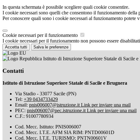
In questa schermata è possibile scegliere quali cookie consentire.
I cookie necessari sono quelli che consentono il funzionamento della pi
Per conoscere quali sono i cookie necessari al funzionamento potete v
Cookie necessari per il funzionamento
I cookie necessari per il funzionamento non possono essere disabilitati.
Accetta tutti
Salva le preferenze
Istituto di Istruzione Superiore Statale di Sacile 
Contatti
Istituto di Istruzione Superiore Statale di Sacile e Brugnera
Via Stadio - 33077 Sacile (PN)
Tel:
+39 0434733429
Email:
pnis006007@istruzione.it
Link per inviare una mail
PEC:
pnis006007@pec.istruzione.it
Link per inviare una mail
C.F.: 91007780934
Cod. Mecc. Istituto: PNIS006007
Cod. Mecc. I.T.E. AFM SIA RIM: PNTD00601D
Cod. Mecc. I.T.E. TURISMO: PNTN00601V