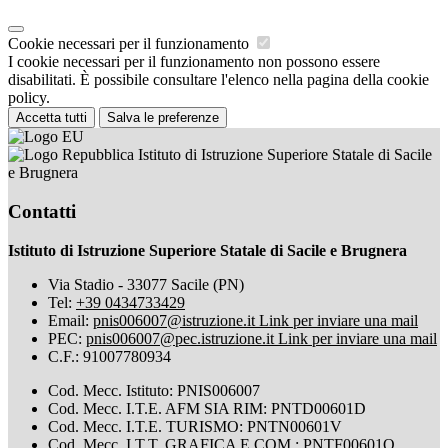
Cookie necessari per il funzionamento
I cookie necessari per il funzionamento non possono essere
disabilitati. È possibile consultare l'elenco nella pagina della cookie
policy.
Accetta tutti
Salva le preferenze
Istituto di Istruzione Superiore Statale di Sacile
e Brugnera
Contatti
Istituto di Istruzione Superiore Statale di Sacile e Brugnera
Via Stadio - 33077 Sacile (PN)
Tel:
+39 0434733429
Email:
pnis006007@istruzione.it
Link per inviare una mail
PEC:
pnis006007@pec.istruzione.it
Link per inviare una mail
C.F.: 91007780934
Cod. Mecc. Istituto: PNIS006007
Cod. Mecc. I.T.E. AFM SIA RIM: PNTD00601D
Cod. Mecc. I.T.E. TURISMO: PNTN00601V
Cod. Mecc. I.T.T. GRAFICA E COM.: PNTF00601Q