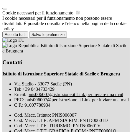
Cookie necessari per il funzionamento
I cookie necessari per il funzionamento non possono essere
disabilitati. È possibile consultare l'elenco nella pagina della cookie
policy.
Accetta tutti
Salva le preferenze
Istituto di Istruzione Superiore Statale di Sacile
e Brugnera
Contatti
Istituto di Istruzione Superiore Statale di Sacile e Brugnera
Via Stadio - 33077 Sacile (PN)
Tel:
+39 0434733429
Email:
pnis006007@istruzione.it
Link per inviare una mail
PEC:
pnis006007@pec.istruzione.it
Link per inviare una mail
C.F.: 91007780934
Cod. Mecc. Istituto: PNIS006007
Cod. Mecc. I.T.E. AFM SIA RIM: PNTD00601D
Cod. Mecc. I.T.E. TURISMO: PNTN00601V
Cod. Mecc. I.T.T. GRAFICA E COM.: PNTF00601Q