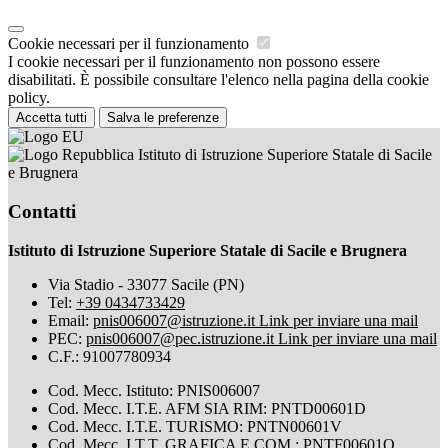
Cookie necessari per il funzionamento
I cookie necessari per il funzionamento non possono essere
disabilitati. È possibile consultare l'elenco nella pagina della cookie
policy.
Accetta tutti
Salva le preferenze
Istituto di Istruzione Superiore Statale di Sacile
e Brugnera
Contatti
Istituto di Istruzione Superiore Statale di Sacile e Brugnera
Via Stadio - 33077 Sacile (PN)
Tel:
+39 0434733429
Email:
pnis006007@istruzione.it
Link per inviare una mail
PEC:
pnis006007@pec.istruzione.it
Link per inviare una mail
C.F.: 91007780934
Cod. Mecc. Istituto: PNIS006007
Cod. Mecc. I.T.E. AFM SIA RIM: PNTD00601D
Cod. Mecc. I.T.E. TURISMO: PNTN00601V
Cod. Mecc. I.T.T. GRAFICA E COM.: PNTF00601Q