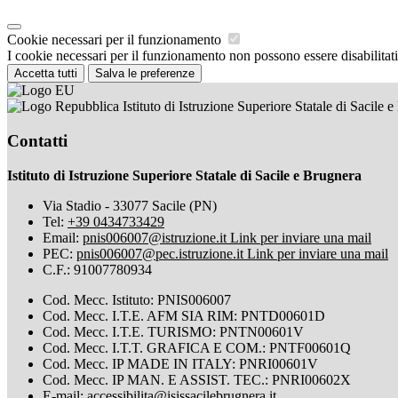
Cookie necessari per il funzionamento
I cookie necessari per il funzionamento non possono essere disabilitati.
Accetta tutti
Salva le preferenze
Istituto di Istruzione Superiore Statale di Sacile 
Contatti
Istituto di Istruzione Superiore Statale di Sacile e Brugnera
Via Stadio - 33077 Sacile (PN)
Tel:
+39 0434733429
Email:
pnis006007@istruzione.it
Link per inviare una mail
PEC:
pnis006007@pec.istruzione.it
Link per inviare una mail
C.F.: 91007780934
Cod. Mecc. Istituto: PNIS006007
Cod. Mecc. I.T.E. AFM SIA RIM: PNTD00601D
Cod. Mecc. I.T.E. TURISMO: PNTN00601V
Cod. Mecc. I.T.T. GRAFICA E COM.: PNTF00601Q
Cod. Mecc. IP MADE IN ITALY: PNRI00601V
Cod. Mecc. IP MAN. E ASSIST. TEC.: PNRI00602X
E-mail: accessibilita@isissacilebrugnera.it