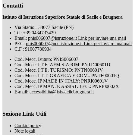
Contatti
Istituto di Istruzione Superiore Statale di Sacile e Brugnera
Via Stadio - 33077 Sacile (PN)
Tel:
+39 0434733429
Email:
pnis006007@istruzione.it
Link per inviare una mail
PEC:
pnis006007@pec.istruzione.it
Link per inviare una mail
C.F.: 91007780934
Cod. Mecc. Istituto: PNIS006007
Cod. Mecc. I.T.E. AFM SIA RIM: PNTD00601D
Cod. Mecc. I.T.E. TURISMO: PNTN00601V
Cod. Mecc. I.T.T. GRAFICA E COM.: PNTF00601Q
Cod. Mecc. IP MADE IN ITALY: PNRI00601V
Cod. Mecc. IP MAN. E ASSIST. TEC.: PNRI00602X
E-mail: accessibilita@isissacilebrugnera.it
Sezione Link Utili
Cookie policy
Note legali